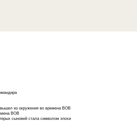
командира
и вышел из окружения во времена ВОВ
ремена ВОВ
стерых сыновей стала символом эпохи