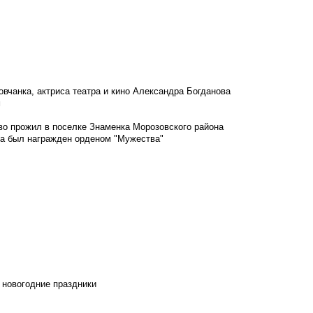
овчанка, актриса театра и кино Александра Богданова
м
во прожил в поселке Знаменка Морозовского района
ка был награжден орденом "Мужества"
 новогодние праздники