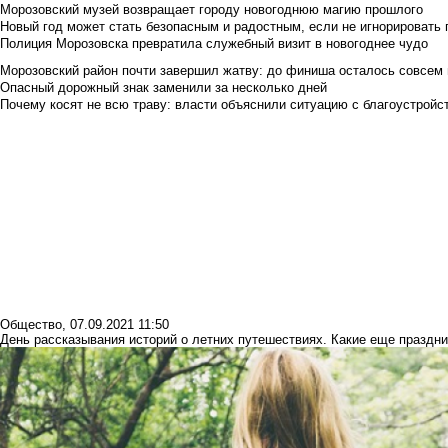
Морозовский музей возвращает городу новогоднюю магию прошлого
Новый год может стать безопасным и радостным, если не игнорировать
Полиция Морозовска превратила служебный визит в новогоднее чудо
Морозовский район почти завершил жатву: до финиша осталось совсем
Опасный дорожный знак заменили за несколько дней
Почему косят не всю траву: власти объяснили ситуацию с благоустройс
Общество
,
07.09.2021 11:50
День рассказывания историй о летних путешествиях. Какие еще праздни