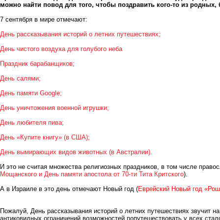
можно найти повод для того, чтобы поздравить кого-то из родных,
7 сентября в мире отмечают:
День рассказывания историй о летних путешествиях;
День чистого воздуха для голубого неба
Праздник барабанщиков;
День салями;
День памяти Google;
День уничтожения военной игрушки;
День любителя пива;
День «Купите книгу» (в США);
День вымирающих видов животных (в Австралии).
И это не считая множества религиозных праздников, в том числе правос
Мощанского и День памяти апостола от 70-ти Тита Критского
).
А в Израиле в это день отмечают Новый год (
Еврейский Новый год «Рош
Пожалуй, День рассказывания историй о летних путешествиях звучит на
антиковидных ограничений возможностей попутешествовать у всех стал