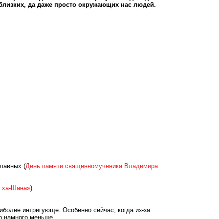
 близких, да даже просто окружающих нас людей.
лавных (
День памяти священномученика Владимира
 ха-Шана»
).
иболее интригующе. Особенно сейчас, когда из-за
о намного меньше.