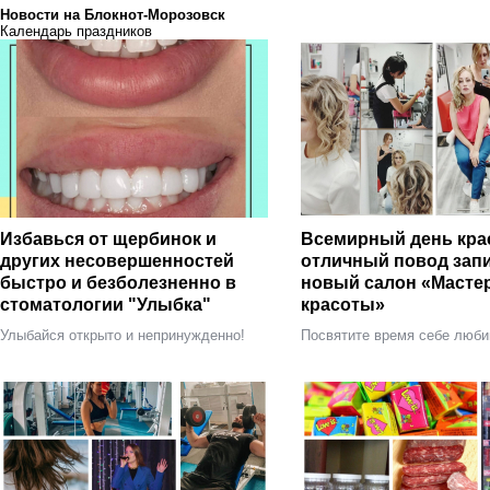
Новости на Блoкнoт-Морозовск
Календарь праздников
Избавься от щербинок и
Всемирный день кра
других несовершенностей
отличный повод запи
быстро и безболезненно в
новый салон «Масте
стоматологии "Улыбка"
красоты»
Улыбайся открыто и непринужденно!
Посвятите время себе люб