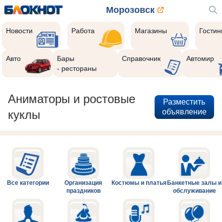
Морозовск
Новости
Работа
Магазины
Гости
Авто
Бары
Справочник
Автомир
- рестораны
Аниматоры и ростовые
Разместить
объявление
куклы
Все категории
Организация
Костюмы и платья
Банкетные залы и
праздников
обслуживание