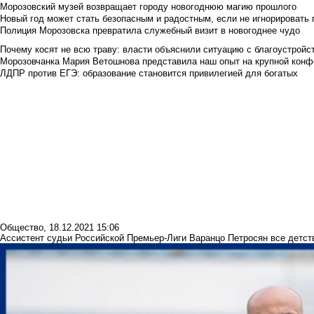
Морозовский музей возвращает городу новогоднюю магию прошлого
Новый год может стать безопасным и радостным, если не игнорировать
Полиция Морозовска превратила служебный визит в новогоднее чудо
Почему косят не всю траву: власти объяснили ситуацию с благоустройс
Морозовчанка Мария Ветошнова представила наш опыт на крупной конф
ЛДПР против ЕГЭ: образование становится привилегией для богатых
Общество
,
18.12.2021 15:06
Ассистент судьи Российской Премьер-Лиги Варанцо Петросян все детст