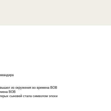
командира
и вышел из окружения во времена ВОВ
ремена ВОВ
стерых сыновей стала символом эпохи