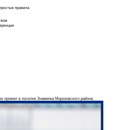
 простые правила
твом
еренции
во прожил в поселке Знаменка Морозовского района