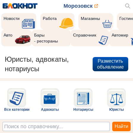
Морозовск
Новости
Работа
Магазины
Гости
Авто
Бары
Справочник
Автомир
- рестораны
Юристы, адвокаты,
Разместить
объявление
нотариусы
Все категории
Адвокаты
Нотариусы
Юристы