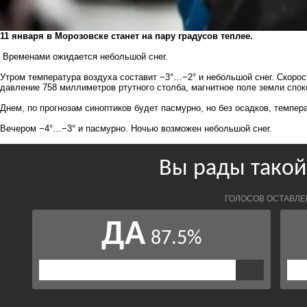
11 января в Морозовске станет на пару градусов теплее.
Временами ожидается небольшой снег.
Утром температура воздуха составит −3°…−2° и небольшой снег. Скорост
давление 758 миллиметров ртутного столба, магнитное поле земли спок
Днем, по прогнозам синоптиков будет пасмурно, но без осадков, темпер
Вечером −4°…−3° и пасмурно. Ночью возможен небольшой снег.