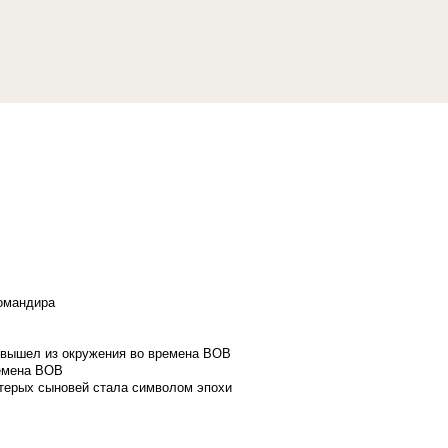
командира
и вышел из окружения во времена ВОВ
ремена ВОВ
стерых сыновей стала символом эпохи