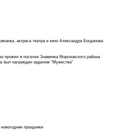
овчанка, актриса театра и кино Александра Богданова
м
во прожил в поселке Знаменка Морозовского района
ка был награжден орденом "Мужества"
 новогодние праздники