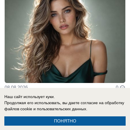
08.08.2026
0
Наш сайт использует куки.
Продолжая его использовать, вы даете согласие на обработку
В России
файлов cookie
и пользовательских данных.
Одесса в огне: ВС РФ уничтожают
ПОНЯТНО
украинские корабли и порты