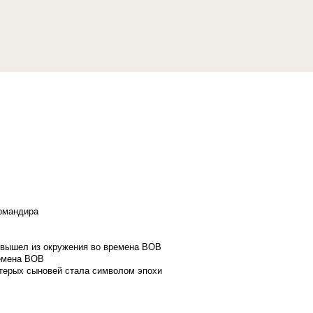
командира
и вышел из окружения во времена ВОВ
ремена ВОВ
стерых сыновей стала символом эпохи