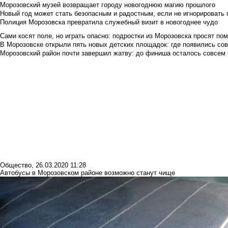
Морозовский музей возвращает городу новогоднюю магию прошлого
Новый год может стать безопасным и радостным, если не игнорировать
Полиция Морозовска превратила служебный визит в новогоднее чудо
Сами косят поле, но играть опасно: подростки из Морозовска просят по
В Морозовске открыли пять новых детских площадок: где появились со
Морозовский район почти завершил жатву: до финиша осталось совсем
Общество
,
26.03.2020 11:28
Автобусы в Морозовском районе возможно станут чище