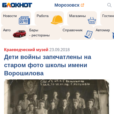
Морозовск
Новости
Работа
Магазины
Гости
Авто
Бары
Справочник
Автомир
- рестораны
Краеведческий музей
23.09.2018
Дети войны запечатлены на
старом фото школы имени
Ворошилова