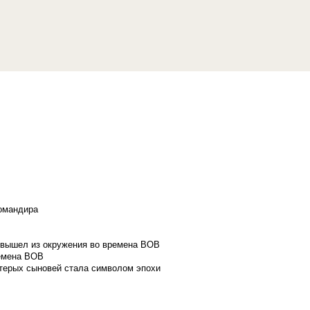
командира
и вышел из окружения во времена ВОВ
ремена ВОВ
стерых сыновей стала символом эпохи