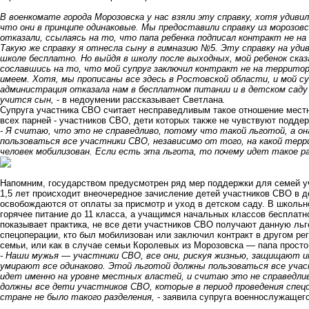
В военкомате города Морозовска у нас взяли эту справку, хотя удивил
что они в принципе одинаковые. Мы предоставили справку из морозовс
отказали, ссылаясь на то, что папа ребенка подписал контракт не н
Такую же справку я отнесла сыну в гимназию №5. Эту справку на удив
школе бесплатно. Но выйдя в школу после выходных, мой ребенок ска
сославшись на то, что мой супруг заключил контракт не на территор
имеем. Хотя, мы прописаны все здесь в Ростовской области, и мой с
администрация отказала нам в бесплатном питании и в детском саду «
учится сын,
- в недоумении рассказывает Светлана
.
Супруга участника СВО считает несправедливым такое отношение местны
всех парней - участников СВО, дети которых также не чувствуют поддер
- Я считаю, что это не справедливо, потому что такой льготой, а о
пользоваться все участники СВО, независимо от того, на какой терр
человек мобилизован. Если есть эта льгота, то почему идет такое р
Напомним, государством предусмотрен ряд мер поддержки для семей у
1,5 лет происходит внеочередное зачисление детей участников СВО в дет
освобождаются от оплаты за присмотр и уход в детском саду. В школь
горячее питание до 11 класса, а учащимся начальных классов бесплатн
показывает практика, не все дети участников СВО получают данную льг
спецоперации, кто был мобилизован или заключил контракт в другом рег
семьи, или как в случае семьи Королевых из Морозовска — папа просто
- Наши мужья — участники СВО, все они, рискуя жизнью, защищают и
умирают все одинаково. Этой льготой должны пользоваться все уча
идет именно на уровне местных властей, и считаю это не справедл
должны все дети участников СВО, которые в период проведения спецо
стране не было такого разделения,
- заявила супруга военнослужащего