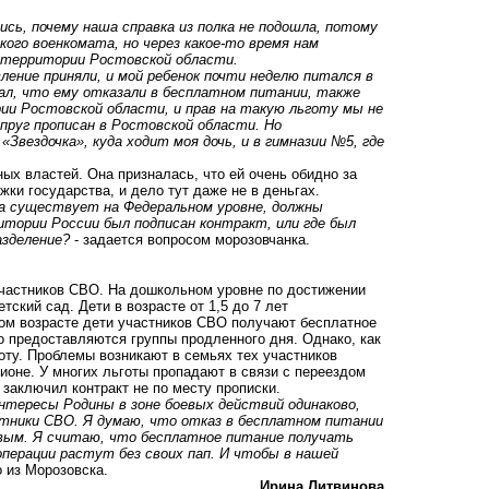
ись, почему наша справка из полка не подошла, потому
кого военкомата, но через какое-то время нам
а территории Ростовской области.
ление приняли, и мой ребенок почти неделю питался в
зал, что ему отказали в бесплатном питании, также
ии Ростовской области, и прав на такую льготу мы не
упруг прописан в Ростовской области. Но
Звездочка», куда ходит моя дочь, и в гимназии №5, где
х властей. Она призналась, что ей очень обидно за
жки государства, и дело тут даже не в деньгах.
на существует на Федеральном уровне, должны
итории России был подписан контракт, или где был
азделение?
- задается вопросом морозовчанка.
частников СВО. На дошкольном уровне по достижении
ский сад. Дети в возрасте от 1,5 до 7 лет
ном возрасте дети участников СВО получают бесплатное
о предоставляются группы продленного дня. Однако, как
оту. Проблемы возникают в семьях тех участников
ионе. У многих льготы пропадают в связи с переездом
 заключил контракт не по месту прописки.
нтересы Родины в зоне боевых действий одинаково,
стники СВО. Я думаю, что отказ в бесплатном питании
ивым. Я считаю, что бесплатное питание получать
перации растут без своих пап. И чтобы в нашей
 из Морозовска.
Ирина Литвинова