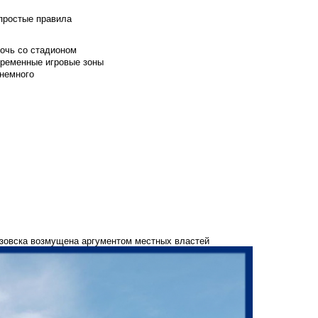
 простые правила
мочь со стадионом
временные игровые зоны
 немного
озовска возмущена аргументом местных властей