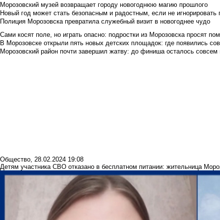
Морозовский музей возвращает городу новогоднюю магию прошлого
Новый год может стать безопасным и радостным, если не игнорировать
Полиция Морозовска превратила служебный визит в новогоднее чудо
Сами косят поле, но играть опасно: подростки из Морозовска просят по
В Морозовске открыли пять новых детских площадок: где появились со
Морозовский район почти завершил жатву: до финиша осталось совсем
Общество
,
28.02.2024 19:08
Детям участника СВО отказано в бесплатном питании: жительница Мор