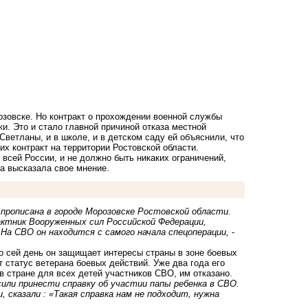
озовске. Но контракт о прохождении военной службы
и. Это и стало главной причиной отказа местной
ветланы, и в школе, и в детском саду ей объяснили, что
х контракт на территории Ростовской области.
всей России, и не должно быть никаких ограничений,
а высказала свое мнение.
 прописана в городе Морозовске Ростовской области.
ктник Вооруженных сил Российской Федерации,
На СВО он находится с самого начала спецоперации,
-
о сей день он защищает интересы страны в зоне боевых
 статус ветерана боевых действий. Уже два года его
 в стране для всех детей участников СВО, им отказано.
сили принести справку об участии папы ребенка в СВО.
и, сказали : «Такая справка нам не подходит, нужна