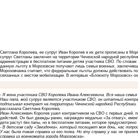
Светлана Королева, ее супруг Иван Королев и их дети прописаны в Мор
супруг Светланы заключил на территории Чеченской народной республик
администрации в бесплатном питании детям участника СВО. По словам С
данную льготу в Морозовске получают лишь семьи военных, заключивши
Морозовчанка считает, что федеральные льготы должны действовать по 
связанных с местом мобилизации. В интервью «Блокноту Морозовск» он
- Я жена участника СВО Королева Ивана Алексеевича. Вся наша семья
Наш папа, мой супруг является участником СВО, он штатный контра
подписывал контракт на территории Чеченской народной Республики. 
рассказала Светлана Королева.
Иван Алексеевич Королев ушел контрактником на СВО с первых дней, п
действий. Он был дважды ранен, награжден медалью «За отвагу», имеет
дети растут без папы, но в бесплатном питании, которое предусмотрено
- В детском саду «Звездочка», который посещает моя дочь, нас попро
У нас была такая справка из его полка. Но эту справку у нас не принял
справка из военкомата города Морозовска».