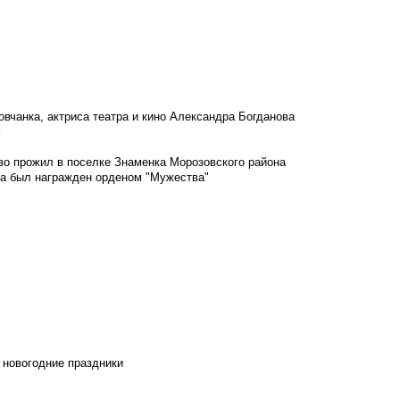
овчанка, актриса театра и кино Александра Богданова
м
во прожил в поселке Знаменка Морозовского района
ка был награжден орденом "Мужества"
 новогодние праздники