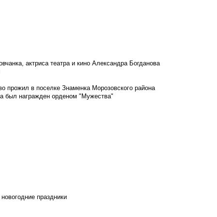
овчанка, актриса театра и кино Александра Богданова
м
во прожил в поселке Знаменка Морозовского района
ка был награжден орденом "Мужества"
 новогодние праздники