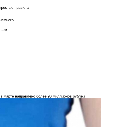
 простые правила
 немного
твом
в марте направлено более 93 миллионов рублей