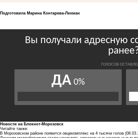
Подготовила Марина Контарева-Лехман
Новости на Блoкнoт-Морозовск
Читайте также:
В Морозовском районе появится овцекомплекс на 4 тысячи голов
(08.03.
Донским медработникам стали начислять специальные социальные вып