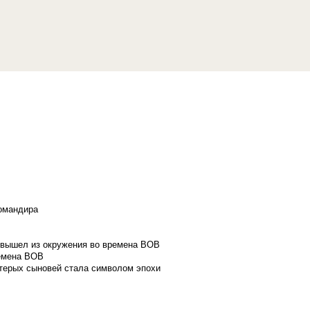
командира
и вышел из окружения во времена ВОВ
ремена ВОВ
стерых сыновей стала символом эпохи