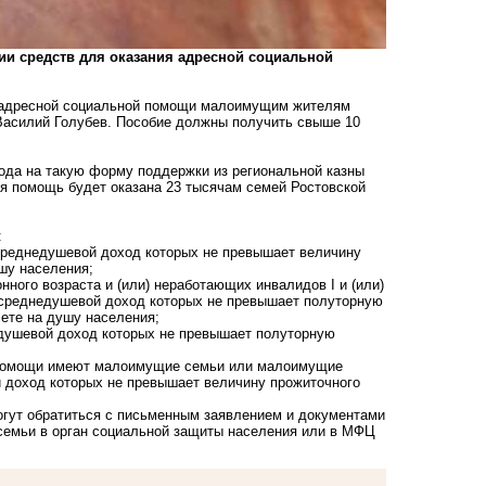
ии средств для оказания адресной социальной
я адресной социальной помощи малоимущим жителям
 Василий Голубев. Пособие должны получить свыше 10
года на такую форму поддержки из региональной казны
ая помощь будет оказана 23 тысячам семей Ростовской
:
реднедушевой доход которых не превышает величину
шу населения;
ого возраста и (или) неработающих инвалидов I и (или)
, среднедушевой доход которых не превышает полуторную
ете на душу населения;
душевой доход которых не превышает полуторную
й помощи имеют малоимущие семьи или малоимущие
 доход которых не превышает величину прожиточного
гут обратиться с письменным заявлением и документами
 семьи в орган социальной защиты населения или в МФЦ