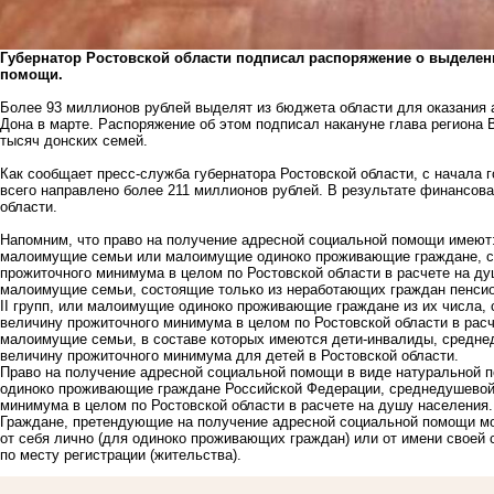
Губернатор Ростовской области подписал распоряжение о выделен
помощи.
Более 93 миллионов рублей выделят из бюджета области для оказани
Дона в марте. Распоряжение об этом подписал накануне глава региона
тысяч донских семей.
Как сообщает пресс-служба губернатора Ростовской области, с начала 
всего направлено более 211 миллионов рублей. В результате финансов
области.
Напомним, что право на получение адресной социальной помощи имеют
малоимущие семьи или малоимущие одиноко проживающие граждане, с
прожиточного минимума в целом по Ростовской области в расчете на ду
малоимущие семьи, состоящие только из неработающих граждан пенсионн
II групп, или малоимущие одиноко проживающие граждане из их числа
величину прожиточного минимума в целом по Ростовской области в расч
малоимущие семьи, в составе которых имеются дети-инвалиды, средне
величину прожиточного минимума для детей в Ростовской области.
Право на получение адресной социальной помощи в виде натурально
одиноко проживающие граждане Российской Федерации, среднедушевой
минимума в целом по Ростовской области в расчете на душу населения.
Граждане, претендующие на получение адресной социальной помощи мо
от себя лично (для одиноко проживающих граждан) или от имени своей
по месту регистрации (жительства).