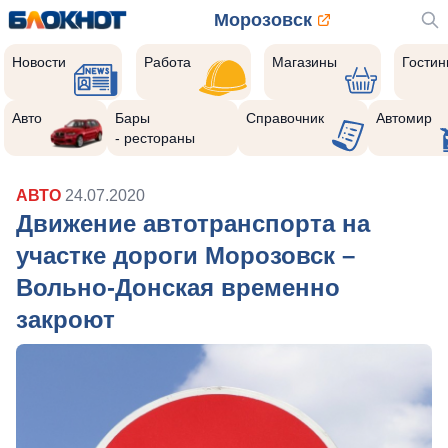
Морозовск
Новости
Работа
Магазины
Гости
Авто
Бары
Справочник
Автомир
- рестораны
АВТО
24.07.2020
Движение автотранспорта на
участке дороги Морозовск –
Вольно-Донская временно
закроют