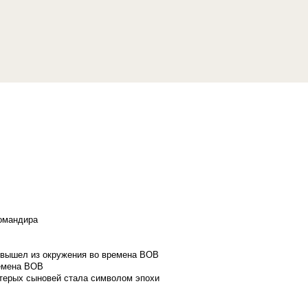
командира
и вышел из окружения во времена ВОВ
ремена ВОВ
стерых сыновей стала символом эпохи