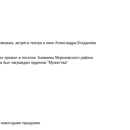
овчанка, актриса театра и кино Александра Богданова
м
во прожил в поселке Знаменка Морозовского района
ка был награжден орденом "Мужества"
 новогодние праздники