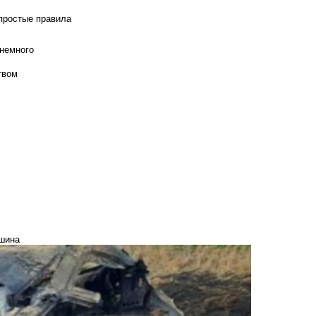
 простые правила
 немного
твом
ашина