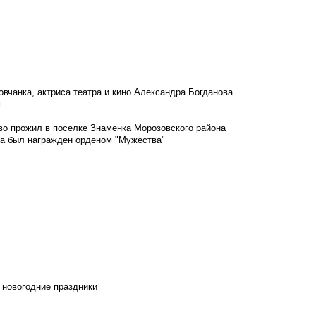
овчанка, актриса театра и кино Александра Богданова
м
во прожил в поселке Знаменка Морозовского района
ка был награжден орденом "Мужества"
 новогодние праздники