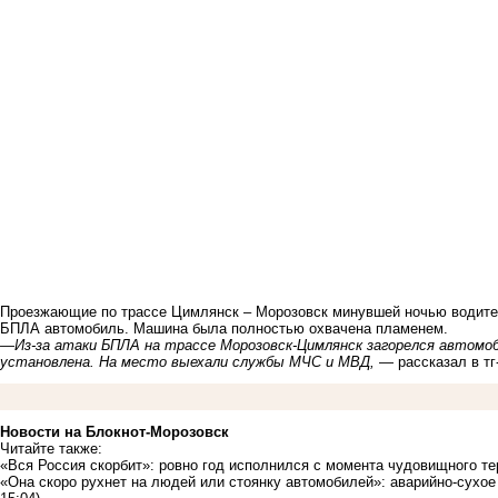
Проезжающие по трассе Цимлянск – Морозовск минувшей ночью водител
БПЛА автомобиль. Машина была полностью охвачена пламенем.
—Из-за атаки БПЛА на трассе Морозовск-Цимлянск загорелся автомоби
установлена. На место выехали службы МЧС и МВД,
— рассказал в т
Новости на Блoкнoт-Морозовск
Читайте также:
«Вся Россия скорбит»: ровно год исполнился с момента чудовищного те
«Она скоро рухнет на людей или стоянку автомобилей»: аварийно-сухо