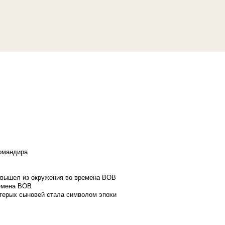
командира
и вышел из окружения во времена ВОВ
ремена ВОВ
стерых сыновей стала символом эпохи