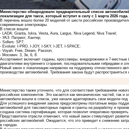
Министерство обнародовало предварительный список автомобилей
локализации для такси, который вступит в силу с 1 марта 2026 года.
В перечень вошло более 20 моделей от шести российских производителе
современные электрокары.
В список вошли:
- LADA: Granta, Iskra, Vesta, Aura, Largus, Niva Legend, Niva Travel;
- УАЗ: Патриот, Хантер;
- Sollers: SP7;
- Evolute: I-PRO, I-JOY, I-SKY, I-JET, I-SPACE;
- Voyah: Free, Dream, Passion;
- Москвич: 3, 3е, 6, 8.
Ассортимент включает седаны, кроссоверы, внедорожники и 7-местные
двигателями внутреннего сгорания, последовательными гибридами и эл
Новый закон о локализации направлен на поддержку отечественного авт
производстве автомобилей. Требования закона будут распространяться 
Министерство также уточнило, что для соответствия требованиям ново
российских компонентов. Это касается как механических частей, так и 
автомобили вошли в список, уже начали адаптировать свои модели под
Для успешного внедрения закона предусмотрены поэтапные меры подде
автомобилей для таксомоторных парков и гранты на разработку и произ
создана система сертификации, которая позволит оперативно проверять
Представители отрасли отмечают, что новый закон стимулирует развит
российских автомобилей. Ожидается, что это приведет к снижению затр
в городах.