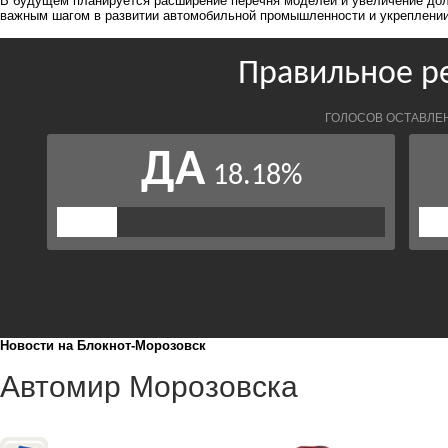
В будущем планируется расширение перечня моделей и увеличение дол
важным шагом в развитии автомобильной промышленности и укреплении
Новости на Блoкнoт-Морозовск
Автомир Морозовска