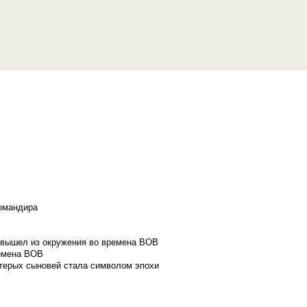
командира
и вышел из окружения во времена ВОВ
ремена ВОВ
стерых сыновей стала символом эпохи