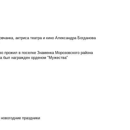
овчанка, актриса театра и кино Александра Богданова
м
во прожил в поселке Знаменка Морозовского района
ка был награжден орденом "Мужества"
 новогодние праздники