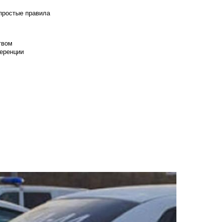
 простые правила
твом
еренции