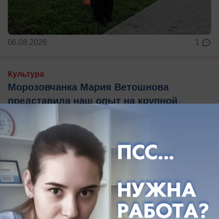
06.08.2026
1
Культура
Морозовчанка Мария Ветошнова
представила наш опыт на крупной
конференции
Морозовский район вошел в федеральную
повестку