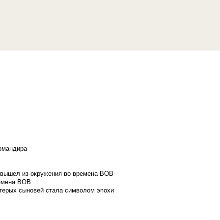
командира
и вышел из окружения во времена ВОВ
ремена ВОВ
стерых сыновей стала символом эпохи