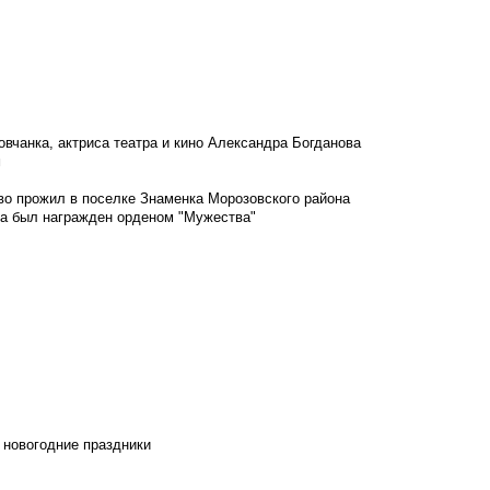
овчанка, актриса театра и кино Александра Богданова
м
во прожил в поселке Знаменка Морозовского района
ка был награжден орденом "Мужества"
 новогодние праздники