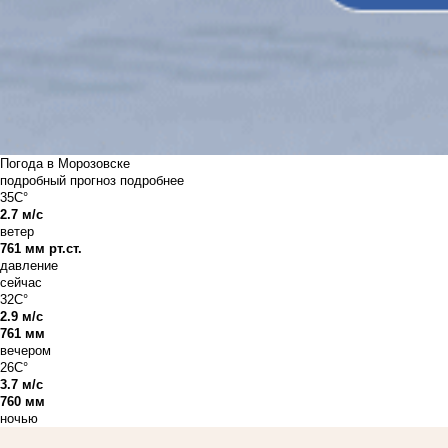
Погода в Морозовске
подробный прогноз
подробнее
35C°
2.7 м/с
ветер
761 мм рт.ст.
давление
сейчас
32C°
2.9 м/с
761 мм
вечером
26C°
3.7 м/с
760 мм
ночью