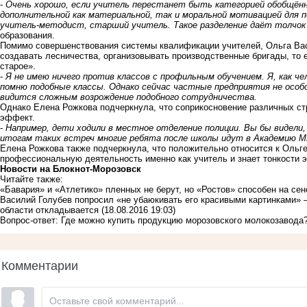
-
Очень хорошо, если учитель перестанет быть категорией обобщён
дополнительной как материальной, так и моральной мотивацией для п
учитель-методист, старший учитель. Такое разделение даёт толчок 
образования.
Помимо совершенствования системы квалификации учителей, Ольга Вас
создавать лесничества, организовывать производственные бригады, то 
старое».
-
Я не имею ничего против классов с профильным обучением. Я, как че
помню подобные классы. Однако сейчас частные предприятия не особ
видится сложным возрождение подобного сотрудничества.
Однако Елена Рожкова подчеркнула, что соприкосновение различных с
эффект.
-
Например, дети ходили в местное отделение полиции. Вы бы видели, 
итогам таких встреч многие ребята после школы идут в Академию М
Елена Рожкова также подчеркнула, что положительно относится к Ольге
профессиональную деятельность именно как учитель и знает тонкости эт
Новости на Блoкнoт-Морозовск
Читайте также:
«Бавария» и «Атлетико» пленных не берут, но «Ростов» способен на сен
Василий Голубев попросил «не убаюкивать его красивыми картинками» 
области откладывается
(18.08.2016 19:03)
Вопрос-ответ: Где можно купить продукцию морозовского молокозавода
Комментарии