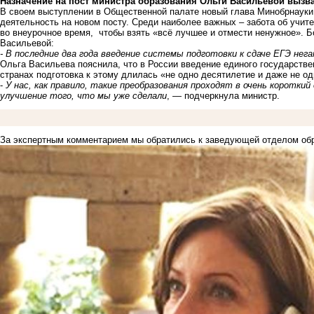
Назначение на пост министра образования Ольги Васильевой вызв
В своем выступлении в Общественной палате новый глава Минобрнауки 
деятельность на новом посту. Среди наиболее важных – забота об учит
во внеурочное время, чтобы взять «всё лучшее и отмести ненужное».
Васильевой:
- В последние два года введение системы подготовки к сдаче ЕГЭ нег
Ольга Васильева пояснила, что в России введение единого государстве
странах подготовка к этому длилась «не одно десятилетие и даже не од
-
У нас, как правило, такие преобразования проходят в очень короткий
улучшение того, что мы уже сделали
, — подчеркнула министр.
За экспертным комментарием мы обратились к заведующей отделом обр