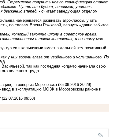
ной. Стремление получить новую квалификацию станет
едагогов. Пусть это будет, например, учитель,
к движению вперед, -
считает заведующая отделом
ильева намеревается развивать агроклассы, учить
есть, по словам Елены Рожковой, вернуть «давно забытое
ловек, который закончил школу в советское время,
о заинтересованы в таких контактах, и поэтому мне
труктур со школьниками имеет в дальнейшем позитивный
как у них горели глаза от увиденного и услышанного. По
ВД.
 Васильевой, так как последняя когда-то начинала свою
ого нелегкого труда.
сацию, - тренер из Морозовска
(25.08.2016 20:29)
– ввод в эксплуатацию МОЭК в Морозовском районе и
?
(22.07.2016 09:58)