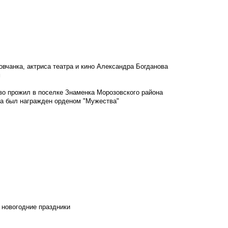
овчанка, актриса театра и кино Александра Богданова
м
во прожил в поселке Знаменка Морозовского района
ка был награжден орденом "Мужества"
 новогодние праздники