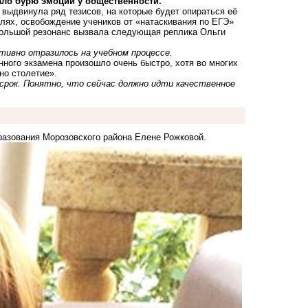
ало бурю эмоций у общественности.
выдвинула ряд тезисов, на которые будет опираться её
елях, освобождение учеников от «натаскивания по ЕГЭ»
 Большой резонанс вызвала следующая реплика Ольги
ативно отразилось на учебном процессе.
нного экзамена произошло очень быстро, хотя во многих
но столетие».
 срок. Понятно, что сейчас должно идти качественное
азования Морозовского района Елене Рожковой.