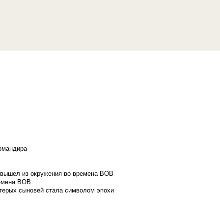
командира
и вышел из окружения во времена ВОВ
ремена ВОВ
стерых сыновей стала символом эпохи