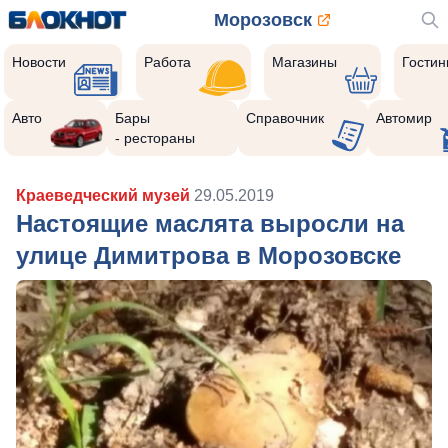
Морозовск
Новости
Работа
Магазины
Гости
Авто
Бары
Справочник
Автомир
- рестораны
Краеведческий музей
29.05.2019
Настоящие маслята выросли на
улице Димитрова в Морозовске