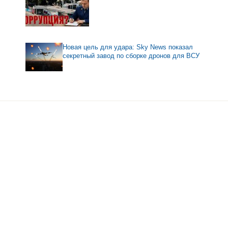
Новая цель для удара: Sky News показал
секретный завод по сборке дронов для ВСУ