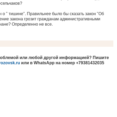
есельчаков?
н о " тишине". Правильнее было бы сказать закон "Об
ние закона грозит гражданам административными
вчане? Определенно не все.
проблемой или любой другой информацией? Пишите
rozovsk.ru
или в WhatsApp на номер +79381432035