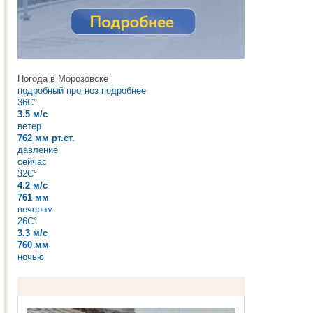
Погода в Морозовске
подробный прогноз
подробнее
36C°
3.5 м/с
ветер
762 мм рт.ст.
давление
сейчас
32C°
4.2 м/с
761 мм
вечером
26C°
3.3 м/с
760 мм
ночью