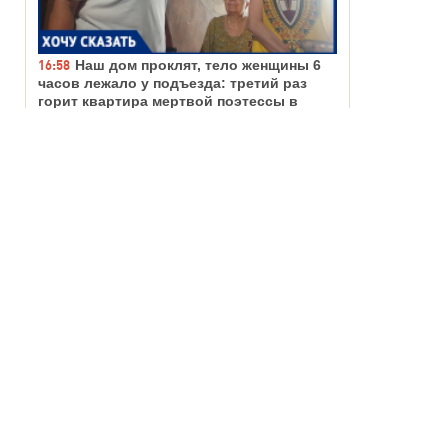
16:58
Наш дом проклят, тело женщины 6
часов лежало у подъезда: третий раз
горит квартира мертвой поэтессы в
Волгодонске, она и ее кошки погибли в
огне
ВИДЕО
ФОТО
16:50
Слышали взрывы и думали, что
снова летят БПЛА: жильцы сгоревшей
парковки рассказали, как пережили