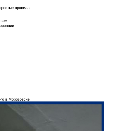
 простые правила
твом
еренции
ого в Морозовске