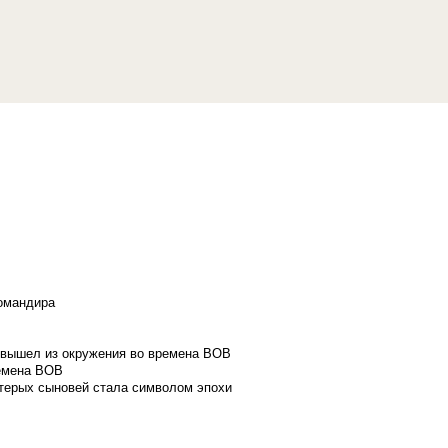
командира
и вышел из окружения во времена ВОВ
ремена ВОВ
стерых сыновей стала символом эпохи