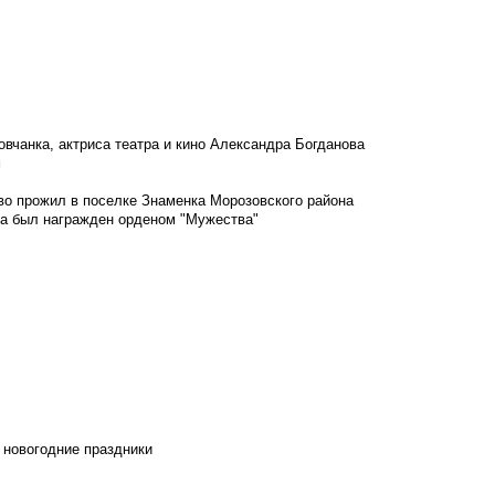
овчанка, актриса театра и кино Александра Богданова
м
во прожил в поселке Знаменка Морозовского района
ка был награжден орденом "Мужества"
 новогодние праздники