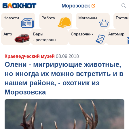
Морозовск
Новости
Работа
Магазины
Гости
Авто
Бары
Справочник
Автомир
- рестораны
Краеведческий музей
08.09.2018
Олени - мигрирующие животные,
но иногда их можно встретить и в
нашем районе, - охотник из
Морозовска