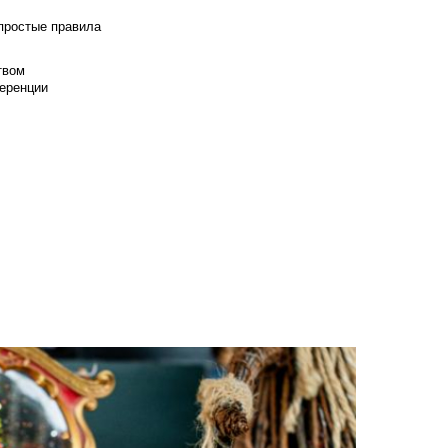
 простые правила
твом
еренции