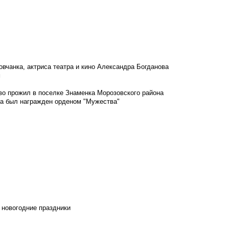
овчанка, актриса театра и кино Александра Богданова
м
во прожил в поселке Знаменка Морозовского района
ка был награжден орденом "Мужества"
 новогодние праздники