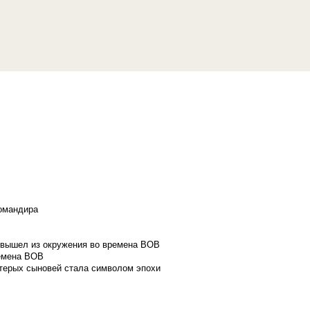
командира
и вышел из окружения во времена ВОВ
ремена ВОВ
стерых сыновей стала символом эпохи