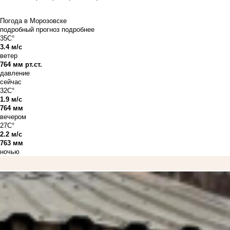
Погода в Морозовске
подробный прогноз
подробнее
35C°
3.4 м/с
ветер
764 мм рт.ст.
давление
сейчас
32C°
1.9 м/с
764 мм
вечером
27C°
2.2 м/с
763 мм
ночью