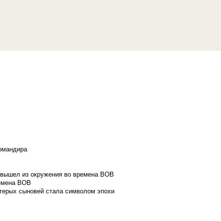
командира
и вышел из окружения во времена ВОВ
ремена ВОВ
стерых сыновей стала символом эпохи