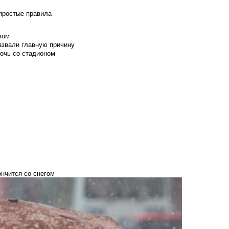
 простые правила
вом
азвали главную причину
мочь со стадионом
ончится со снегом