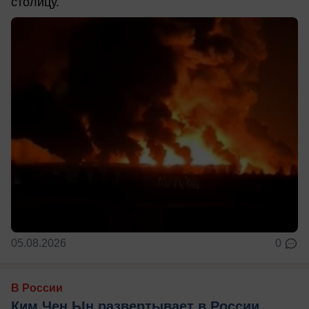
столицу.
05.08.2026
0
В России
Ким Чен Ын развертывает в России