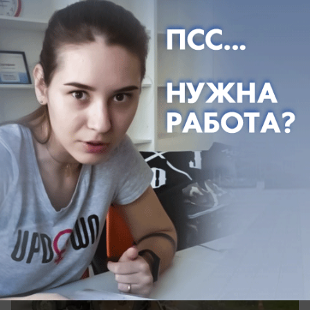
05.08.2026
0
АВТО
Куда ушли миллионы из дорожного
фонда: что уже сделали на дорогах
Морозовска
Глава предоставил отчет о работе за первое
полугодие 2026 года