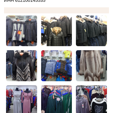
ИНН 612100145535