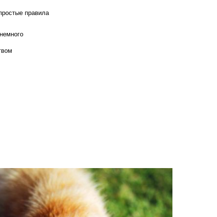
 простые правила
 немного
твом