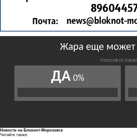
Новости на Блoкнoт-Морозовск
Читайте также: