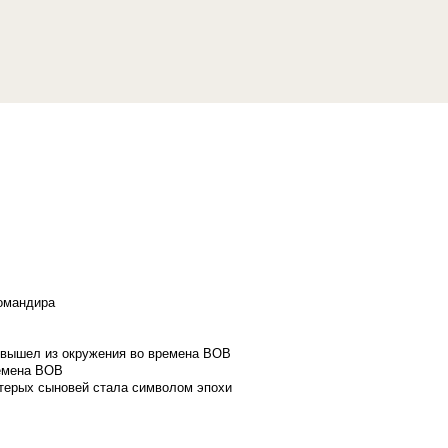
командира
и вышел из окружения во времена ВОВ
ремена ВОВ
стерых сыновей стала символом эпохи