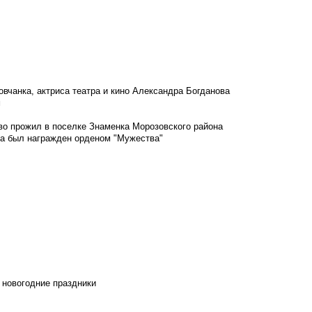
овчанка, актриса театра и кино Александра Богданова
м
во прожил в поселке Знаменка Морозовского района
ка был награжден орденом "Мужества"
 новогодние праздники