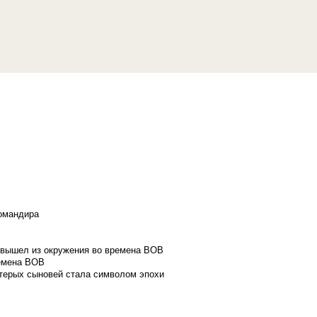
командира
и вышел из окружения во времена ВОВ
ремена ВОВ
стерых сыновей стала символом эпохи