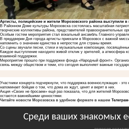
Артисты, полицейские и жители Морозовского района выступили в
В Районном Доме культуры Морозовска состоялась масштабная патриот
творческие коллективы района, представителей правоохранительных орг
Особым гостем мероприятия стал вокальный ансамбль Главного управле
В преддверии Дня города артисты приехали в Морозовск с важной мисс
напомнить о значении единства в непростое для страны время.
Со сцены звучали песни, стихи и музыкальные композиции, посвящённые
Каждое выступление находило живой отклик у зрителей, а атмосфера к
взаимной поддержки.
Мероприятие прошло при поддержке фонда «Народный фронт». Организа
связь между обществом и теми, кто сегодня выполняет важные государ
Участники концерта подчеркнули, что поддержка военнослужащих - это н
напоминает бойцам о том, что дома их ждут, ценят и верят в них.
Акция «Своих не бросаем» ещё раз показала, что для жителей Морозовс
остаются важнейшими ценностями.
Читайте новости Морозовска в удобном формате в нашем
Телеграм