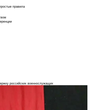
 простые правила
твом
еренции
держку российских военнослужащих