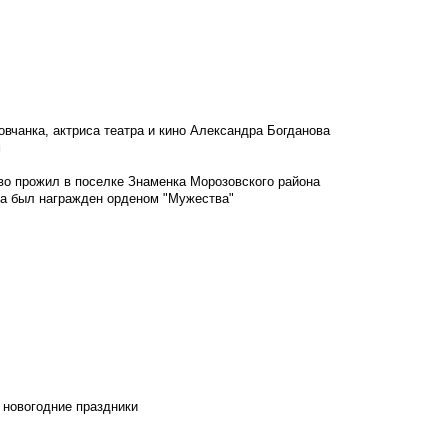
овчанка, актриса театра и кино Александра Богданова
м
во прожил в поселке Знаменка Морозовского района
ка был награжден орденом "Мужества"
 новогодние праздники