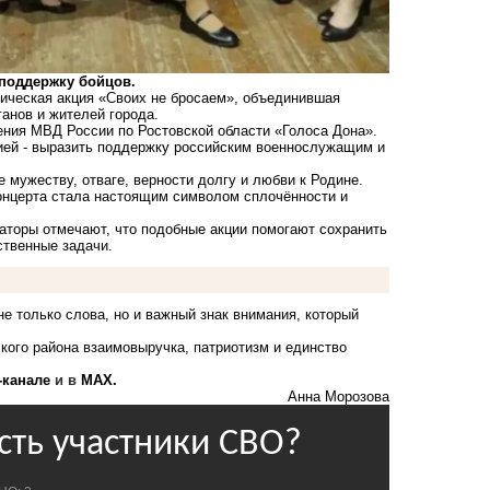
 поддержку бойцов.
ическая акция «Своих не бросаем», объединившая
анов и жителей города.
ния МВД России по Ростовской области «Голоса Дона».
ией - выразить поддержку российским военнослужащим и
 мужеству, отваге, верности долгу и любви к Родине.
онцерта стала настоящим символом сплочённости и
торы отмечают, что подобные акции помогают сохранить
ственные задачи.
е только слова, но и важный знак внимания, который
кого района взаимовыручка, патриотизм и единство
-канале
и в
MAX.
Анна Морозова