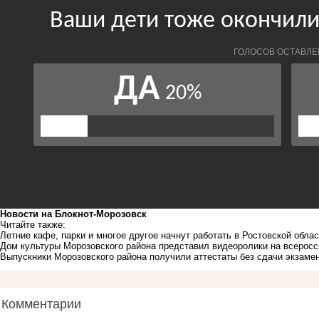
Новости на Блoкнoт-Морозовск
Читайте также:
Летние кафе, парки и многое другое начнут работать в Ростовской обла
Дом культуры Морозовского района представил видеоролики на всеросси
Выпускники Морозовского района получили аттестаты без сдачи экзаме
Комментарии