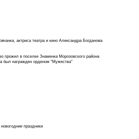
овчанка, актриса театра и кино Александра Богданова
м
во прожил в поселке Знаменка Морозовского района
ка был награжден орденом "Мужества"
 новогодние праздники