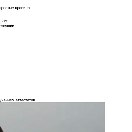
 простые правила
твом
еренции
учением аттестатов