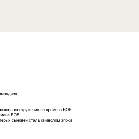
командира
и вышел из окружения во времена ВОВ
ремена ВОВ
стерых сыновей стала символом эпохи