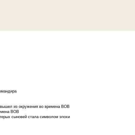
командира
и вышел из окружения во времена ВОВ
ремена ВОВ
стерых сыновей стала символом эпохи