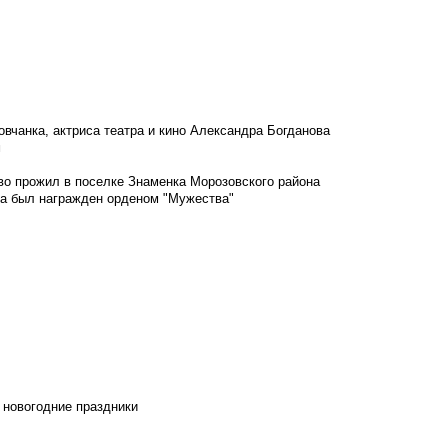
овчанка, актриса театра и кино Александра Богданова
м
во прожил в поселке Знаменка Морозовского района
ка был награжден орденом "Мужества"
 новогодние праздники