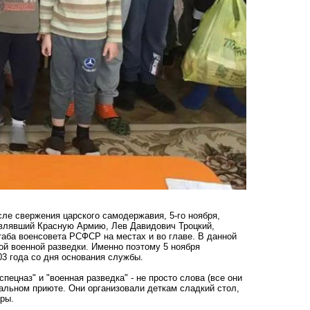
сле свержения царского самодержавия, 5-го ноября,
авлявший Красную Армию, Лев Давидович Троцкий,
таба военсовета РСФСР на местах и во главе. В данной
ой военной разведки. Именно поэтому 5 ноября
03 года со дня основания службы.
пецназ" и "военная разведка" - не просто слова (все они
иальном приюте. Они организовали деткам сладкий стол,
ры.