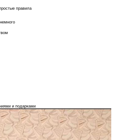
 простые правила
 немного
твом
ениями и подарками