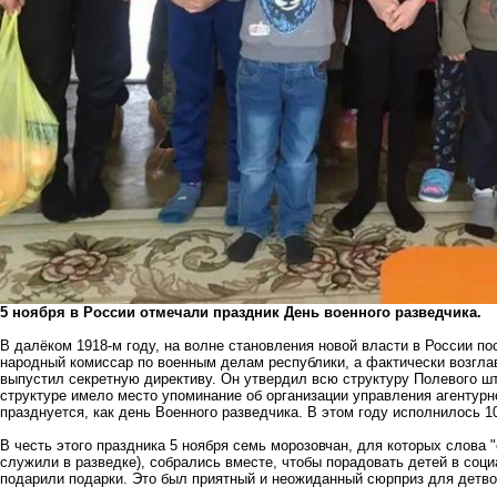
5 ноября в России отмечали праздник День военного разведчика.
В далёком 1918-м году, на волне становления новой власти в России по
народный комиссар по военным делам республики, а фактически возгл
выпустил секретную директиву. Он утвердил всю структуру Полевого ш
структуре имело место упоминание об организации управления агентурн
празднуется, как день Военного разведчика. В этом году исполнилось 1
В честь этого праздника 5 ноября семь морозовчан, для которых слова "с
служили в разведке), собрались вместе, чтобы порадовать детей в соц
подарили подарки. Это был приятный и неожиданный сюрприз для детво