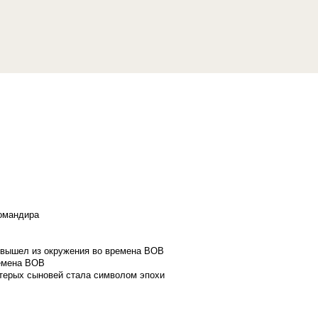
командира
и вышел из окружения во времена ВОВ
ремена ВОВ
стерых сыновей стала символом эпохи