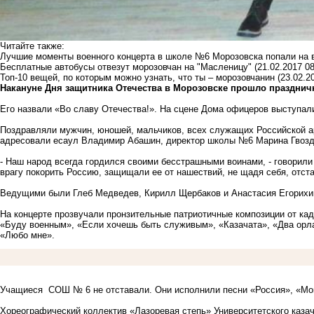
Читайте также:
Лучшие моменты военного концерта в школе №6 Морозовска попали на 
Бесплатные автобусы отвезут морозовчан на "Масленицу"
(21.02.2017 08
Топ-10 вещей, по которым можно узнать, что ты – морозовчанин
(23.02.2
Накануне Дня защитника Отечества в Морозовске прошло празднич
Его назвали «Во славу Отечества!». На сцене Дома офицеров выступал
Поздравляли мужчин, юношей, мальчиков, всех служащих Российской а
адресовали есаул Владимир Абашин, директор школы №6 Марина Гвозде
- Наш народ всегда гордился своими бесстрашными воинами, - говорили
врагу покорить Россию, защищали ее от нашествий, не щадя себя, отс
Ведущими были Глеб Медведев, Кирилл Щербаков и Анастасия Егорихи
На концерте прозвучали пронзительные патриотичные композиции от каде
«Буду военным», «Если хочешь быть служивым», «Казачата», «Два орла
«Любо мне».
Учащиеся СОШ № 6 не отставали. Они исполнили песни «Россия», «Мой
Хореографический коллектив «Лазоревая степь» Университетского казач