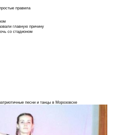
 простые правила
вом
азвали главную причину
мочь со стадионом
патриотичные песни и танцы в Морозовске