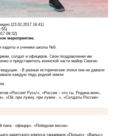
видео
(23.02.2017 16:41)
:55)
017 09:32)
ное мероприятие.
и кадеты и ученики школы №6.
рмии, солдат и офицеров. Свои поздравления им
нко и представитель воинской части майор Смагин.
 ведущие. - В разные исторические эпохи они не давали
таивали каждую пядь родной земли
на.
тов:«Россия! Русь!», «Россия – это ты, Родина моя»,
», «Ой, при лужку, при лужке...», «Солдаты России»
 папа - офицер», «Победная весна».
ьего кадетского корпуса танцевали «Польку», «Вальс»,