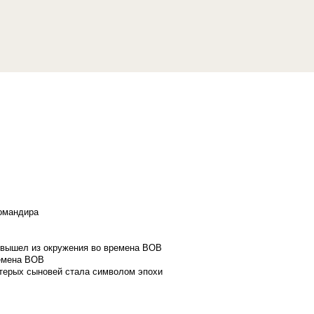
командира
и вышел из окружения во времена ВОВ
ремена ВОВ
стерых сыновей стала символом эпохи