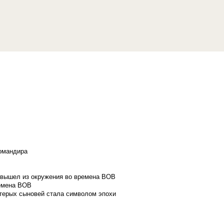
командира
и вышел из окружения во времена ВОВ
ремена ВОВ
стерых сыновей стала символом эпохи