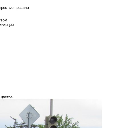
 простые правила
твом
еренции
 цветов