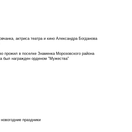
овчанка, актриса театра и кино Александра Богданова
м
во прожил в поселке Знаменка Морозовского района
ка был награжден орденом "Мужества"
 новогодние праздники