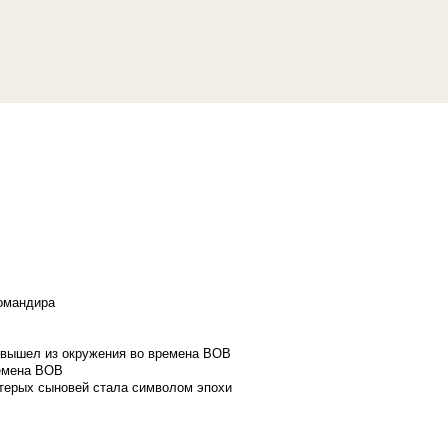
командира
и вышел из окружения во времена ВОВ
ремена ВОВ
стерых сыновей стала символом эпохи