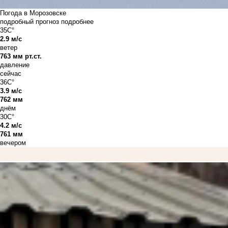
Погода в Морозовске
подробный прогноз
подробнее
35C°
2.9 м/с
ветер
763 мм рт.ст.
давление
сейчас
36C°
3.9 м/с
762 мм
днём
30C°
4.2 м/с
761 мм
вечером