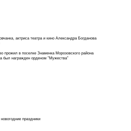
овчанка, актриса театра и кино Александра Богданова
м
во прожил в поселке Знаменка Морозовского района
ка был награжден орденом "Мужества"
 новогодние праздники