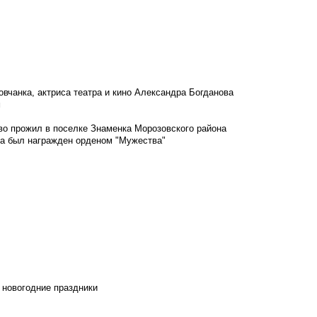
овчанка, актриса театра и кино Александра Богданова
м
во прожил в поселке Знаменка Морозовского района
ка был награжден орденом "Мужества"
 новогодние праздники