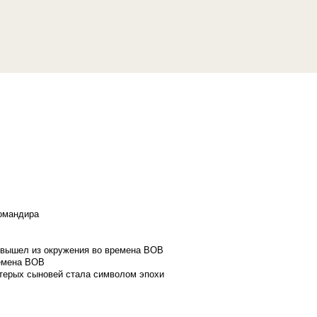
командира
и вышел из окружения во времена ВОВ
ремена ВОВ
стерых сыновей стала символом эпохи