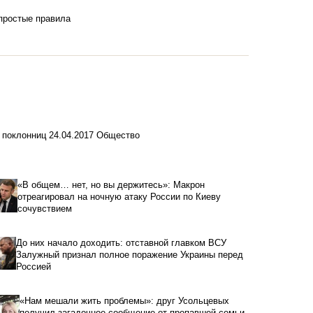
 простые правила
 поклонниц
24.04.2017
Общество
«В общем… нет, но вы держитесь»: Макрон
отреагировал на ночную атаку России по Киеву
сочувствием
До них начало доходить: отставной главком ВСУ
Залужный признал полное поражение Украины перед
Россией
«Нам мешали жить проблемы»: друг Усольцевых
получил загадочное сообщение от пропавшей семьи