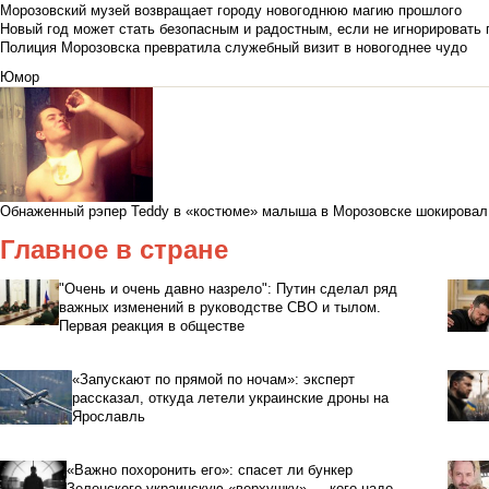
Морозовский музей возвращает городу новогоднюю магию прошлого
Новый год может стать безопасным и радостным, если не игнорировать
Полиция Морозовска превратила служебный визит в новогоднее чудо
Юмор
Обнаженный рэпер Teddy в «костюме» малыша в Морозовске шокировал
Главное в стране
"Очень и очень давно назрело": Путин сделал ряд
важных изменений в руководстве СВО и тылом.
Первая реакция в обществе
«Запускают по прямой по ночам»: эксперт
рассказал, откуда летели украинские дроны на
Ярославль
«Важно похоронить его»: спасет ли бункер
Зеленского украинскую «верхушку» — кого надо