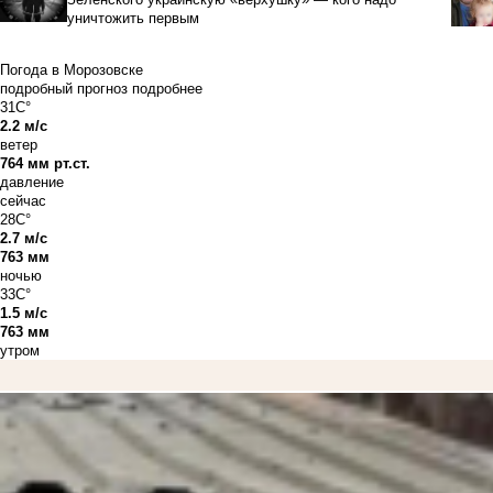
уничтожить первым
Погода в Морозовске
подробный прогноз
подробнее
31C°
2.2 м/с
ветер
764 мм рт.ст.
давление
сейчас
28C°
2.7 м/с
763 мм
ночью
33C°
1.5 м/с
763 мм
утром