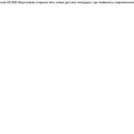
оном
09:08
В Морозовске открыли пять новых детских площадок: где появились современны
вчера