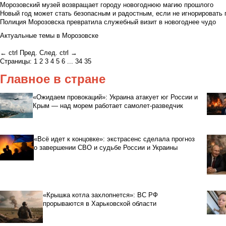
Морозовский музей возвращает городу новогоднюю магию прошлого
Новый год может стать безопасным и радостным, если не игнорировать
Полиция Морозовска превратила служебный визит в новогоднее чудо
Актуальные темы в Морозовске
←
ctrl
Пред.
След.
ctrl
→
Страницы:
1
2
3
4
5
6
...
34
35
Главное в стране
«Ожидаем провокаций»: Украина атакует юг России и
Крым — над морем работает самолет-разведчик
«Всё идет к концовке»: экстрасенс сделала прогноз
о завершении СВО и судьбе России и Украины
«Крышка котла захлопнется»: ВС РФ
прорываются в Харьковской области