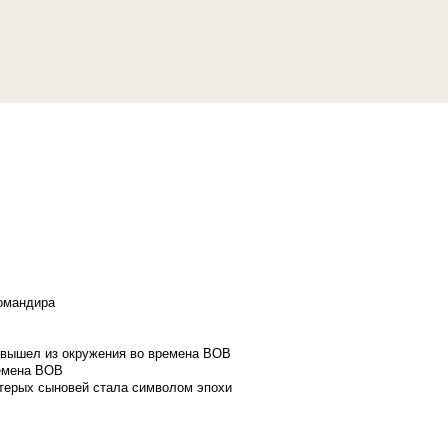
командира
и вышел из окружения во времена ВОВ
ремена ВОВ
стерых сыновей стала символом эпохи