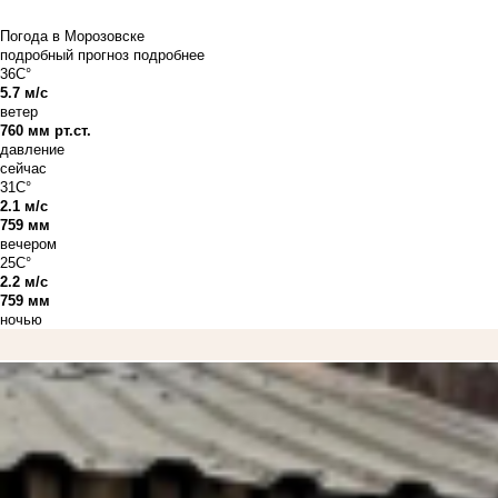
Погода в Морозовске
подробный прогноз
подробнее
36C°
5.7 м/с
ветер
760 мм рт.ст.
давление
сейчас
31C°
2.1 м/с
759 мм
вечером
25C°
2.2 м/с
759 мм
ночью