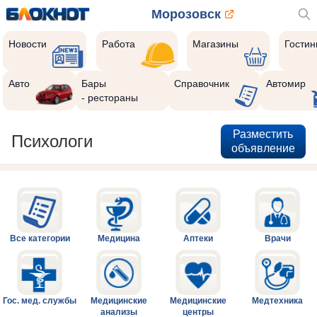
Морозовск
Новости
Работа
Магазины
Гости
Авто
Бары
Справочник
Автомир
- рестораны
Разместить
Психологи
объявление
Все категории
Медицина
Аптеки
Врачи
Гос. мед. службы
Медицинские
Медицинские
Медтехника
анализы
центры