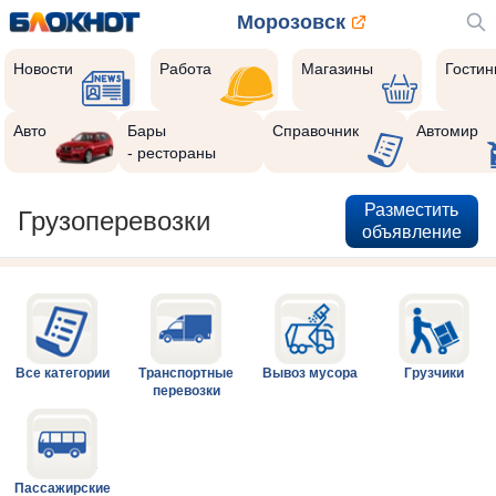
Морозовск
Новости
Работа
Магазины
Гости
Авто
Бары
Справочник
Автомир
- рестораны
Разместить
Грузоперевозки
объявление
Все категории
Транспортные
Вывоз мусора
Грузчики
перевозки
Пассажирские