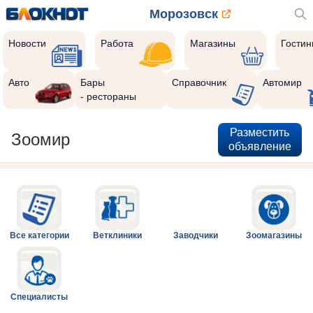
Морозовск
Новости
Работа
Магазины
Гости
Авто
Бары
Справочник
Автомир
- рестораны
Разместить
Зоомир
объявление
Все категории
Ветклиники
Заводчики
Зоомагазины
Специалисты