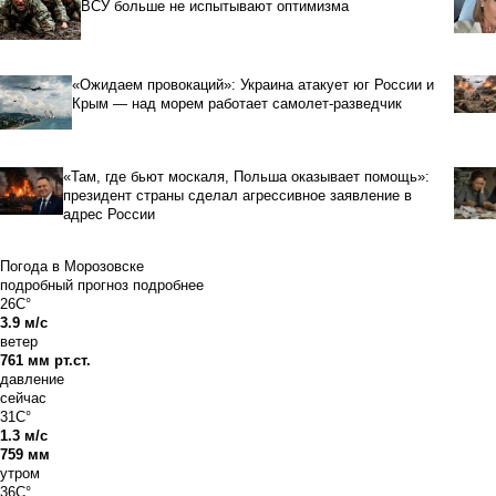
ВСУ больше не испытывают оптимизма
«Ожидаем провокаций»: Украина атакует юг России и
Крым — над морем работает самолет-разведчик
«Там, где бьют москаля, Польша оказывает помощь»:
президент страны сделал агрессивное заявление в
адрес России
Погода в Морозовске
подробный прогноз
подробнее
26C°
3.9 м/с
ветер
761 мм рт.ст.
давление
сейчас
31C°
1.3 м/с
759 мм
утром
36C°