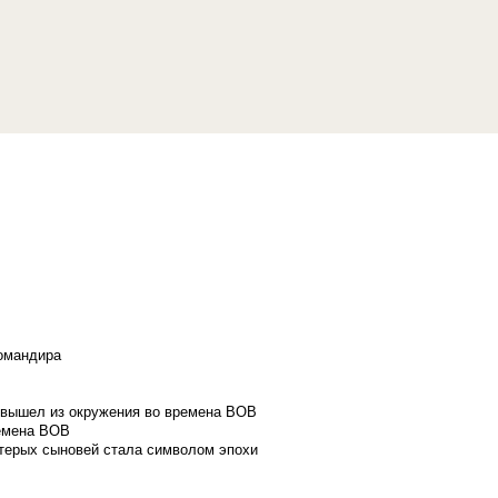
командира
и вышел из окружения во времена ВОВ
ремена ВОВ
стерых сыновей стала символом эпохи