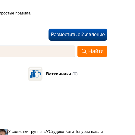
 простые правила
Разместить объявление
Найти
Ветклиники
(0)
)
У солистки группы «А'Студио» Кети Топурии нашли