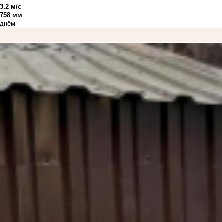
3.2 м/с
758 мм
днём