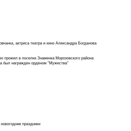
овчанка, актриса театра и кино Александра Богданова
м
во прожил в поселке Знаменка Морозовского района
ка был награжден орденом "Мужества"
 новогодние праздники