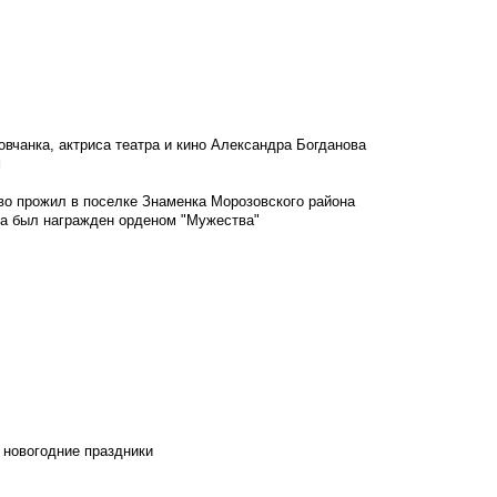
овчанка, актриса театра и кино Александра Богданова
м
во прожил в поселке Знаменка Морозовского района
ка был награжден орденом "Мужества"
 новогодние праздники