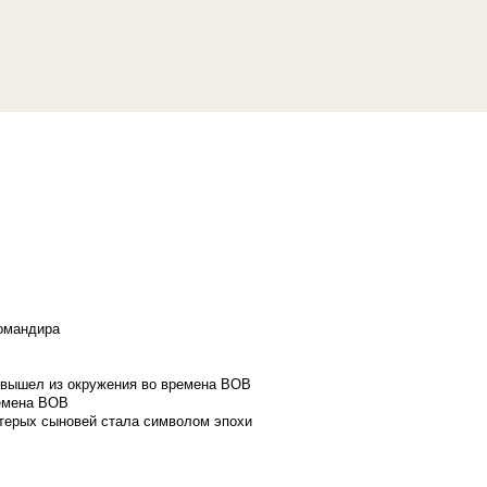
командира
и вышел из окружения во времена ВОВ
ремена ВОВ
стерых сыновей стала символом эпохи