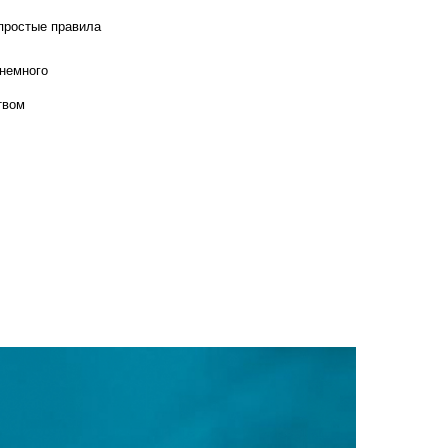
 простые правила
 немного
твом