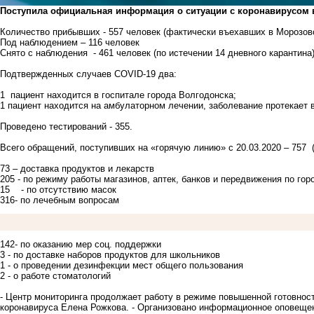
Поступила официальная информация о ситуации с коронавирусом
Количество прибывших - 557 человек (фактически въехавших в Морозовс
Под наблюдением – 116 человек
Снято с наблюдения - 461 человек (по истечении 14 дневного карантина
Подтвержденных случаев COVID-19 два:
1 пациент находится в госпитале города Волгодонска;
1 пациент находится на амбулаторном лечении, заболевание протекает 
Проведено тестирований - 355.
Всего обращений, поступивших на «горячую линию» с 20.03.2020 – 757 (з
73 – доставка продуктов и лекарств
205 - по режиму работы магазинов, аптек, банков и передвижения по гор
15 - по отсутствию масок
316- по лечебным вопросам
142- по оказанию мер соц. поддержки
3 - по доставке наборов продуктов для школьников
1 - о проведении дезинфекции мест общего пользования
2 - о работе стоматологий
- Центр мониторинга продолжает работу в режиме повышенной готовност
коронавируса Елена Рожкова. - Организовано информационное оповеще