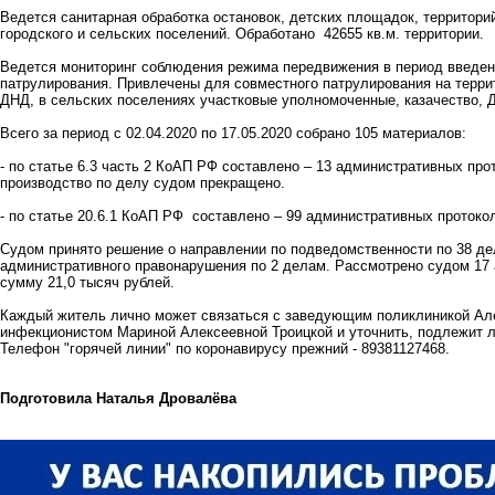
Ведется санитарная обработка остановок, детских площадок, территори
городского и сельских поселений. Обработано 42655 кв.м. территории.
Ведется мониторинг соблюдения режима передвижения в период введен
патрулирования. Привлечены для совместного патрулирования на терри
ДНД, в сельских поселениях участковые уполномоченные, казачество, 
Всего за период с 02.04.2020 по 17.05.2020 собрано 105 материалов:
- по статье 6.3 часть 2 КоАП РФ составлено – 13 административных про
производство по делу судом прекращено.
- по статье 20.6.1 КоАП РФ составлено – 99 административных протокол
Судом принято решение о направлении по подведомственности по 38 де
административного правонарушения по 2 делам. Рассмотрено судом 1
сумму 21,0 тысяч рублей.
Каждый житель лично может связаться с заведующим поликлиникой Ал
инфекционистом Мариной Алексеевной Троицкой и уточнить, подлежит л
Телефон "горячей линии" по коронавирусу прежний - 89381127468.
Подготовила Наталья Дровалёва