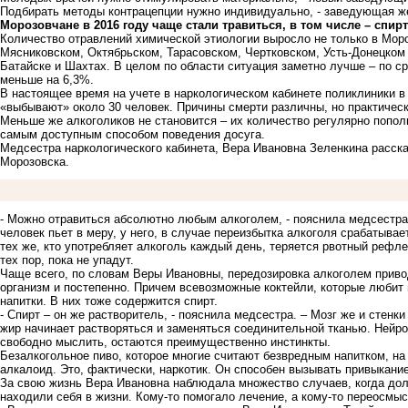
Подбирать методы контрацепции нужно индивидуально, - заведующая ж
Морозовчане в 2016 году чаще стали травиться, в том числе – спи
Количество отравлений химической этиологии выросло не только в Моро
Мясниковском, Октябрьском, Тарасовском, Чертковском, Усть-Донецком 
Батайске и Шахтах. В целом по области ситуация заметно лучше – по 
меньше на 6,3%.
В настоящее время на учете в наркологическом кабинете поликлиники в
«выбывают» около 30 человек. Причины смерти различны, но практическ
Меньше же алкоголиков не становится – их количество регулярно попол
самым доступным способом поведения досуга.
Медсестра наркологического кабинета, Вера Ивановна Зеленкина расска
Морозовска.
- Можно отравиться абсолютно любым алкоголем, - пояснила медсестра 
человек пьет в меру, у него, в случае переизбытка алкоголя срабатывае
тех же, кто употребляет алкоголь каждый день, теряется рвотный рефле
тех пор, пока не упадут.
Чаще всего, по словам Веры Ивановны, передозировка алкоголем приво
организм и постепенно. Причем всевозможные коктейли, которые любит
напитки. В них тоже содержится спирт.
- Спирт – он же растворитель, - пояснила медсестра. – Мозг же и стенк
жир начинает растворяться и заменяться соединительной тканью. Нейро
свободно мыслить, остаются преимущественно инстинкты.
Безалкогольное пиво, которое многие считают безвредным напитком, н
алкалоид. Это, фактически, наркотик. Он способен вызывать привыкание
За свою жизнь Вера Ивановна наблюдала множество случаев, когда до
находили себя в жизни. Кому-то помогало лечение, а кому-то переосмы