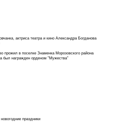
овчанка, актриса театра и кино Александра Богданова
м
во прожил в поселке Знаменка Морозовского района
ка был награжден орденом "Мужества"
 новогодние праздники