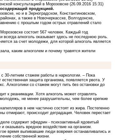
енской консультацией в Морозовске
(26.09.2016 15:31)
ртосодержащей продукцией.
зовске, но и в Зерноградском, Константиновском,
районах, а также в Новочеркасске, Волгодонске,
сравнению с прошлым годом острых отравлений стало
 Морозовске состоит 567 человек. Каждый год
и всегда алкоголь оказывает здесь не последнюю роль.
няется за счет молодежи, для которой алкоголь является
зала, каким алкоголем и почему травятся жители
с 30-летним стажем работы в наркологии. – Пока
т естественная защита организма, появляется рвота. У
кс. Алкоголики со стажем могут пить без остановки до
дит к реанимации. Хотя алкоголь может отравлять
 молодежь, не менее разрушительны, чем более крепкие
и капилляров в нем частично состоят из жира. Постепенно
ны отмирают, происходит деградация. Человек перестает
а деле содержит эфедрин - психоактивный ядовитый
 и оказывать вредное воздействие на организм.
лгое время выпивавшие люди вовремя останавливались и
сление собственной жизни.