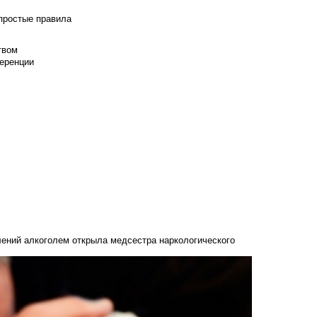
 простые правила
твом
еренции
лений алкоголем открыла медсестра наркологического