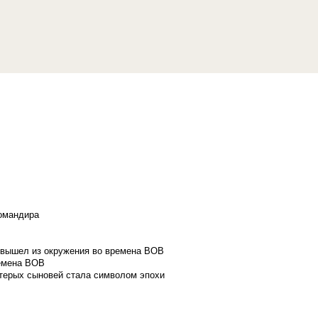
командира
и вышел из окружения во времена ВОВ
ремена ВОВ
стерых сыновей стала символом эпохи