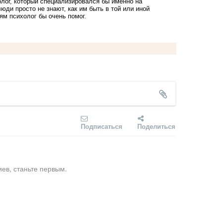
холог, который специализировался бы именно на
юди просто не знают, как им быть в той или иной
дям психолог бы очень помог.
Подписаться
Поделиться
ев, станьте первым.