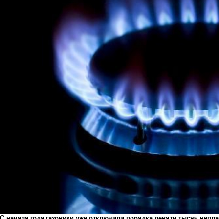
С начала года газовики уже отключили порядка девяти тысяч непл