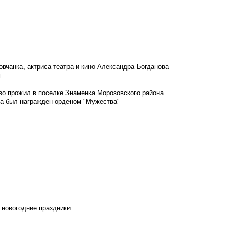
овчанка, актриса театра и кино Александра Богданова
м
во прожил в поселке Знаменка Морозовского района
ка был награжден орденом "Мужества"
 новогодние праздники