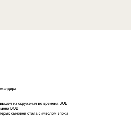
командира
и вышел из окружения во времена ВОВ
ремена ВОВ
стерых сыновей стала символом эпохи