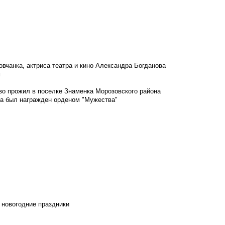
овчанка, актриса театра и кино Александра Богданова
м
во прожил в поселке Знаменка Морозовского района
ка был награжден орденом "Мужества"
 новогодние праздники