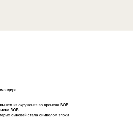
командира
и вышел из окружения во времена ВОВ
ремена ВОВ
стерых сыновей стала символом эпохи