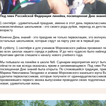
Под гимн Российской Федерации линейка, посвященная Дню знаний
1 сентября - удивительный праздник, именно в этот день первоклассни
новоиспечённых школьников - это своего рода рубеж, переход из детств
возрасту.
Конечно День знаний - это праздник не только первоклашек, это волную
остальных школьников, которые сядут за парту уже не в первый раз.
В субботу, 1 сентября и для учеников Морозовского района прозвенел 
во всех школах нашего города и района. И до чего чудесно было наблюд
букетами цветов спешили к началу нового учебного года.
Мы побывали на линейке в школе №6. Сценарии мероприятия могут быть
области он как всегда оказалась ярким и запоминающимся. Под гимн Р
посвященная Дню знаний была открыта. По сложившейся традиции, прив
Марина Николаевна Гвозденко и атаман Морозовского казачьего юрта В
уделили первоклассникам, которые получили от одиннадцатиклассников
прозвеневшего первого звонка выпускники проводили своих подопечных
новая, удивительная жизнь.