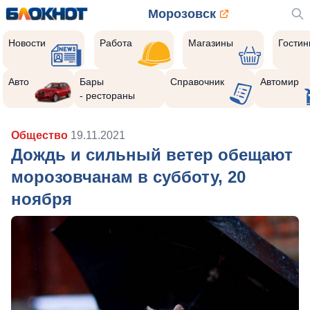
Морозовск
Новости
Работа
Магазины
Гости
Авто
Бары
Справочник
Автомир
- рестораны
Общество
19.11.2021
Дождь и сильный ветер обещают
морозовчанам в субботу, 20
ноября