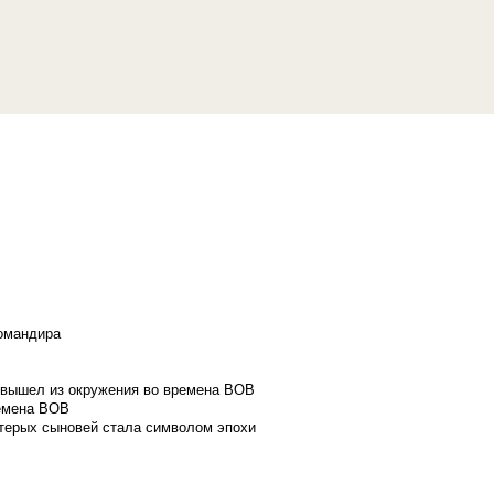
командира
и вышел из окружения во времена ВОВ
ремена ВОВ
стерых сыновей стала символом эпохи