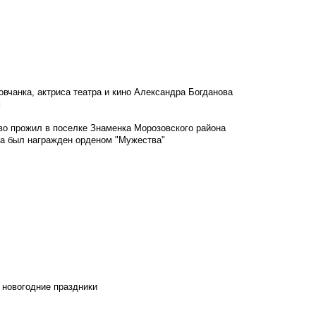
овчанка, актриса театра и кино Александра Богданова
м
во прожил в поселке Знаменка Морозовского района
ка был награжден орденом "Мужества"
 новогодние праздники