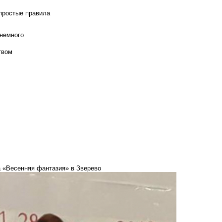
 простые правила
 немного
твом
а «Весенняя фантазия» в Зверево