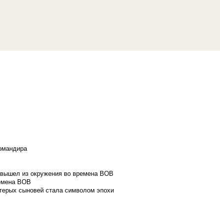
командира
и вышел из окружения во времена ВОВ
ремена ВОВ
стерых сыновей стала символом эпохи