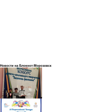
Новости на Блoкнoт-Морозовск