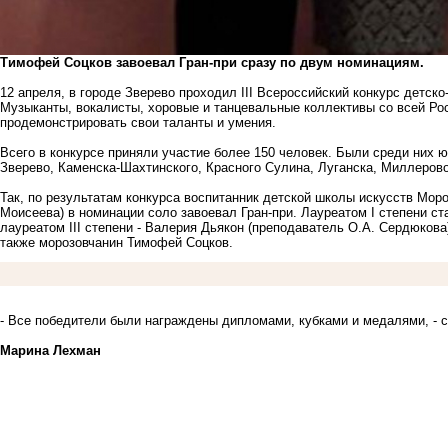
Тимофей Соцков завоевал Гран-при сразу по двум номинациям.
12 апреля, в городе Зверево проходил III Всероссийский конкурс детск
Музыканты, вокалисты, хоровые и танцевальные коллективы со всей Рос
продемонстрировать свои таланты и умения.
Всего в конкурсе приняли участие более 150 человек. Были среди них ю
Зверево, Каменска-Шахтинского, Красного Сулина, Луганска, Миллерово
Так, по результатам конкурса воспитанник детской школы искусств Мор
Моисеева) в номинации соло завоевал Гран-при. Лауреатом I степени ст
лауреатом III степени - Валерия Дьякон (преподаватель О.А. Сердюков
также морозовчанин Тимофей Соцков.
- Все победители были награждены дипломами, кубками и медалями, -
Марина Лехман