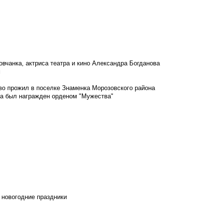
овчанка, актриса театра и кино Александра Богданова
м
во прожил в поселке Знаменка Морозовского района
ка был награжден орденом "Мужества"
 новогодние праздники