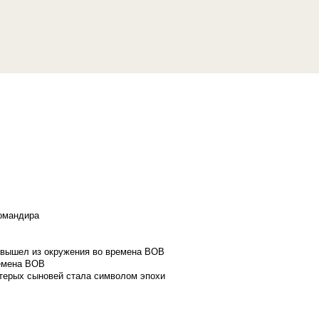
командира
и вышел из окружения во времена ВОВ
ремена ВОВ
стерых сыновей стала символом эпохи