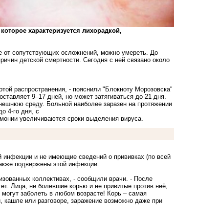
 которое характеризуется лихорадкой,
нее от сопутствующих осложнений, можно умереть. До
ичин детской смертности. Сегодня с ней связано около
отой распространения, - пояснили "Блокноту Морозовска"
ставляет 9–17 дней, но может затягиваться до 21 дня.
внешнюю среду. Больной наиболее заразен на протяжении
о 4-го дня, с
вмонии увеличиваются сроки выделения вируса.
 инфекции и не имеющие сведений о прививках (по всей
также подвержены этой инфекции.
изованных коллективах, - сообщили врачи. - После
ет. Лица, не болевшие корью и не привитые против неё,
могут заболеть в любом возрасте! Корь – самая
, кашле или разговоре, заражение возможно даже при