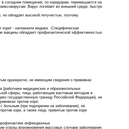
т в соседние помещения, по коридорам, перемещается на
 миксовирусам. Вирус погибает во внешней среде, быстро
 но обладает высокой летучестью, поэтому
т кори! - напомнили медики. -Специфическая
ные вакцины обладают профилактической эффективностью
итым однократно, не имеющим сведения о прививках
ка (работники медицинских и образовательных
альной сферы; лица, работающие вахтовым методом и
ерез государственную границу Российской Федерации), не
рививках против кори;
с больным (при подозрении на заболевание), не
ротив кори, а также лица, привитые против кори
опрофилактике инфекционных
овии угрозы возникновения массовых случаев заболевания,