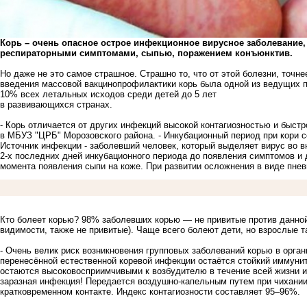
Корь – очень опасное острое инфекционное вирусное заболевание,
респираторными симптомами, сыпью, поражением конъюнктив.
Но даже не это самое страшное. Страшно то, что от этой болезни, точ
введения массовой вакцинопрофилактики корь была одной из ведущих пр
10% всех летальных исходов среди детей до 5 лет
в развивающихся странах.
- Корь отличается от других инфекций высокой контагиозностью и быстр
в МБУЗ "ЦРБ" Морозовского района. - Инкубационный период при кори со
Источник инфекции - заболевший человек, который выделяет вирус во 
2-х последних дней инкубационного периода до появления симптомов и д
момента появления сыпи на коже. При развитии осложнения в виде пне
Кто болеет корью? 98% заболевших корью — не привитые против данной
видимости, также не привитые). Чаще всего болеют дети, но взрослые 
- Очень велик риск возникновения групповых заболеваний корью в орган
перенесённой естественной коревой инфекции остаётся стойкий иммунит
остаются высоковосприимчивыми к возбудителю в течение всей жизни и 
заразная инфекция! Передается воздушно-капельным путем при чихании
кратковременном контакте. Индекс контагиозности составляет 95–96%.