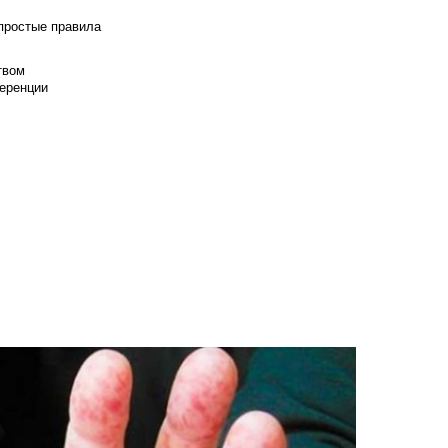
 простые правила
твом
еренции