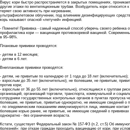
Вирус кори быстро распространяется в закрытых помещениях, проникае
другие этажи по вентиляционным трубам. Возбудитель кори относится к
теряет свою активность при нагревании,
ультрафиолетовом облучении, под влиянием дезинфицирующих средств,
корь называют опасной «летучей» инфекцией.
- Помните! Прививка - самый надежный способ уберечь своего ребенка о
профилактика кори — вакцинация противокоревой вакциной. Современ
в 95–98%.
Плановые прививки проводятся:
- детям в 12 месяцев;
- детям в 6 лет.
Внеплановые прививки проводятся:
- детям, не привитым по календарю от 1 года до 18 лет (включительно);
- взрослым до 35 лет (включительно), не болевшим, не привитым, прив
против кори;
- взрослым от 36 до 55 лет (включительно), относящимся к группам рис
организаций, организаций торговли, транспорта, коммунальной и соци
сотрудники государственных контрольных органов в пунктах пропуска ч
болевшие, не привитые, привитые однократно, не имеющие сведений о п
- по эпидемическим показаниям иммунизируются лица, имевшие контакт 
болевшие корью ранее, не привитые, не имеющие сведений о прививках п
однократно - без ограничения возраста.
Кстати, существует Федеральный закон № 157-ФЗ (п.2, ст.5) Об иммун
болезней»: при отказе граждан проходить вакцинацию от кори, при усл