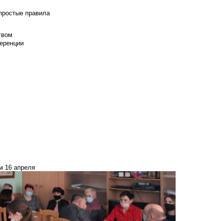
 простые правила
твом
еренции
м 16 апреля