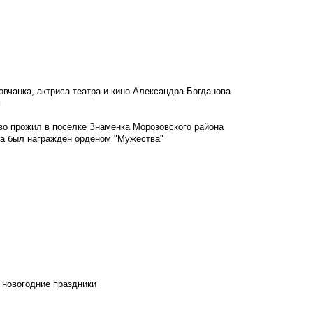
овчанка, актриса театра и кино Александра Богданова
м
во прожил в поселке Знаменка Морозовского района
ка был награжден орденом "Мужества"
 новогодние праздники