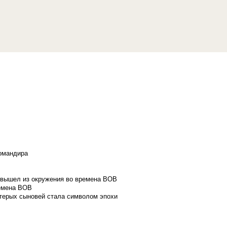
командира
и вышел из окружения во времена ВОВ
ремена ВОВ
стерых сыновей стала символом эпохи