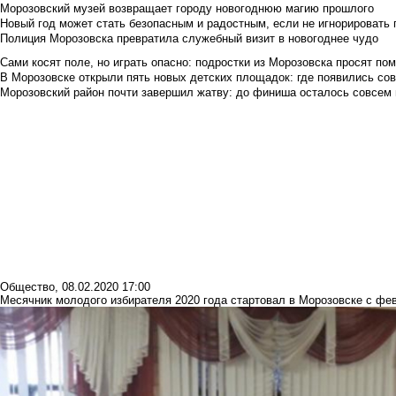
Морозовский музей возвращает городу новогоднюю магию прошлого
Новый год может стать безопасным и радостным, если не игнорировать
Полиция Морозовска превратила служебный визит в новогоднее чудо
Сами косят поле, но играть опасно: подростки из Морозовска просят по
В Морозовске открыли пять новых детских площадок: где появились со
Морозовский район почти завершил жатву: до финиша осталось совсем
Общество
,
08.02.2020 17:00
Месячник молодого избирателя 2020 года стартовал в Морозовске с фе