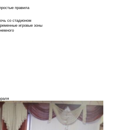
 простые правила
мочь со стадионом
временные игровые зоны
 немного
враля