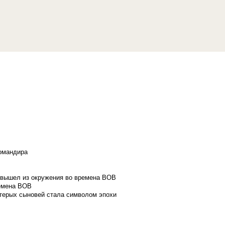
командира
и вышел из окружения во времена ВОВ
ремена ВОВ
стерых сыновей стала символом эпохи